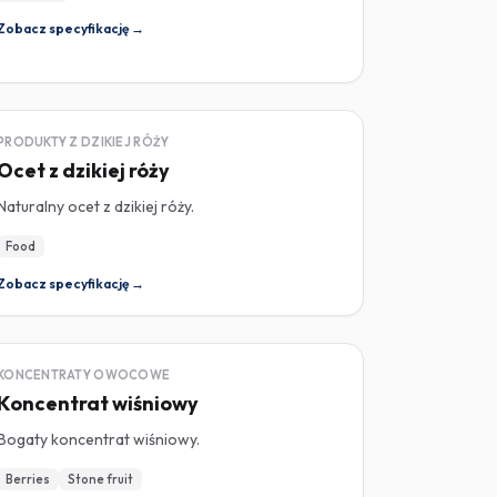
Zobacz specyfikację →
DZIKA RÓŻA
PRODUKTY Z DZIKIEJ RÓŻY
Ocet z dzikiej róży
Naturalny ocet z dzikiej róży.
Food
Zobacz specyfikację →
KONCENTRAT
KONCENTRATY OWOCOWE
Koncentrat wiśniowy
Bogaty koncentrat wiśniowy.
Berries
Stone fruit