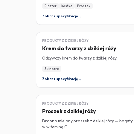
Plaster
Kostka
Proszek
Zobacz specyfikację →
DZIKA RÓŻA
PRODUKTY Z DZIKIEJ RÓŻY
Krem do twarzy z dzikiej róży
Odżywczy krem do twarzy z dzikiej róży.
Skincare
Zobacz specyfikację →
DZIKA RÓŻA
PRODUKTY Z DZIKIEJ RÓŻY
Proszek z dzikiej róży
Drobno mielony proszek z dzikiej róży — bogaty
w witaminę C.