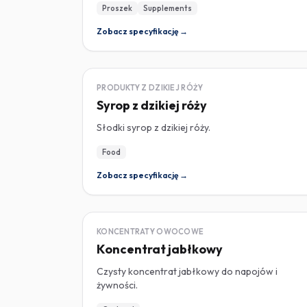
Proszek
Supplements
Zobacz specyfikację →
DZIKA RÓŻA
PRODUKTY Z DZIKIEJ RÓŻY
Syrop z dzikiej róży
Słodki syrop z dzikiej róży.
Food
Zobacz specyfikację →
KONCENTRAT
KONCENTRATY OWOCOWE
Koncentrat jabłkowy
Czysty koncentrat jabłkowy do napojów i
żywności.