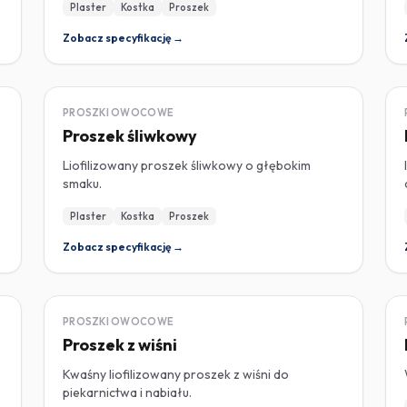
Plaster
Kostka
Proszek
Zobacz specyfikację →
LIOFILIZOWANY
PROSZKI OWOCOWE
Proszek śliwkowy
Liofilizowany proszek śliwkowy o głębokim
smaku.
Plaster
Kostka
Proszek
Zobacz specyfikację →
LIOFILIZOWANY
PROSZKI OWOCOWE
Proszek z wiśni
Kwaśny liofilizowany proszek z wiśni do
piekarnictwa i nabiału.