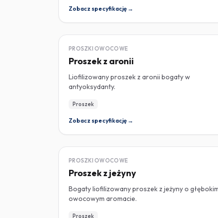
Zobacz specyfikację →
LIOFILIZOWANY
PROSZKI OWOCOWE
Proszek z aronii
Liofilizowany proszek z aronii bogaty w
antyoksydanty.
Proszek
Zobacz specyfikację →
LIOFILIZOWANY
PROSZKI OWOCOWE
Proszek z jeżyny
Bogaty liofilizowany proszek z jeżyny o głęboki
owocowym aromacie.
Proszek