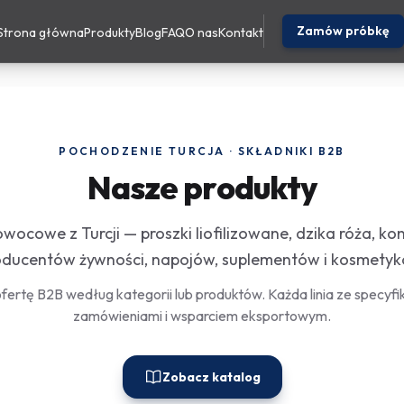
Zamów próbkę
Strona główna
Produkty
Blog
FAQ
O nas
Kontakt
POCHODZENIE TURCJA · SKŁADNIKI B2B
Nasze produkty
wocowe z Turcji — proszki liofilizowane, dzika róża, kon
oducentów żywności, napojów, suplementów i kosmetyk
fertę B2B według kategorii lub produktów. Każda linia ze specyfi
zamówieniami i wsparciem eksportowym.
Zobacz katalog