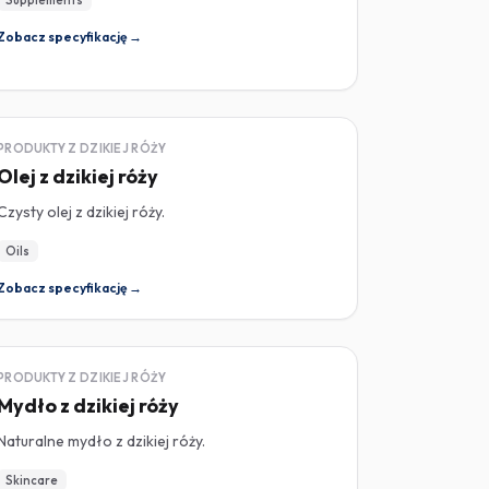
Supplements
Zobacz specyfikację →
DZIKA RÓŻA
PRODUKTY Z DZIKIEJ RÓŻY
Olej z dzikiej róży
Czysty olej z dzikiej róży.
Oils
Zobacz specyfikację →
DZIKA RÓŻA
PRODUKTY Z DZIKIEJ RÓŻY
Mydło z dzikiej róży
Naturalne mydło z dzikiej róży.
Skincare