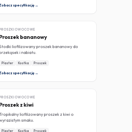
Zobacz specyfikację →
LIOFILIZOWANY
PROSZKI OWOCOWE
Proszek bananowy
Słodki liofilizowany proszek bananowy do
przekąsek i nabiału.
Plaster
Kostka
Proszek
Zobacz specyfikację →
LIOFILIZOWANY
PROSZKI OWOCOWE
Proszek z kiwi
Tropikalny liofilizowany proszek z kiwi o
wyrazistym smaku.
Plaster
Kostka
Proszek