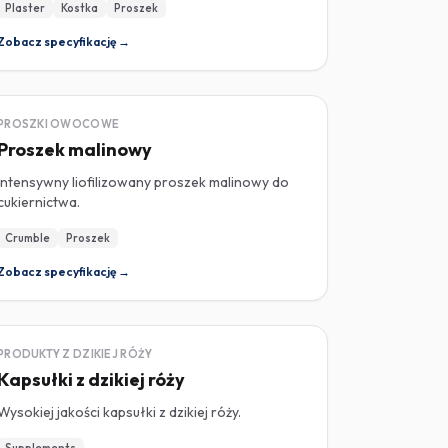
Plaster
Kostka
Proszek
Zobacz specyfikację →
LIOFILIZOWANY
PROSZKI OWOCOWE
Proszek malinowy
Intensywny liofilizowany proszek malinowy do
cukiernictwa.
Crumble
Proszek
Zobacz specyfikację →
DZIKA RÓŻA
PRODUKTY Z DZIKIEJ RÓŻY
Kapsułki z dzikiej róży
Wysokiej jakości kapsułki z dzikiej róży.