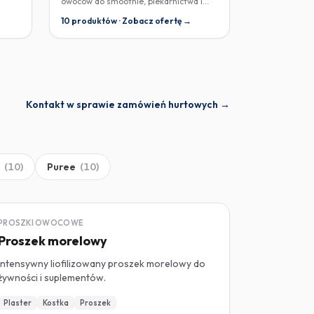
owoców do smoothie, piekarnictwa i
żywności dla niemowląt.
10 produktów · Zobacz ofertę →
Kontakt w sprawie zamówień hurtowych →
(
10
)
Puree
(
10
)
LIOFILIZOWANY
PROSZKI OWOCOWE
Proszek morelowy
Intensywny liofilizowany proszek morelowy do
żywności i suplementów.
Plaster
Kostka
Proszek