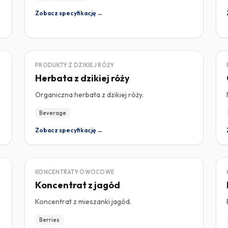
Zobacz specyfikację →
DZIKA RÓŻA
PRODUKTY Z DZIKIEJ RÓŻY
Herbata z dzikiej róży
Organiczna herbata z dzikiej róży.
Beverage
Zobacz specyfikację →
KONCENTRAT
KONCENTRATY OWOCOWE
Koncentrat z jagód
Koncentrat z mieszanki jagód.
Berries