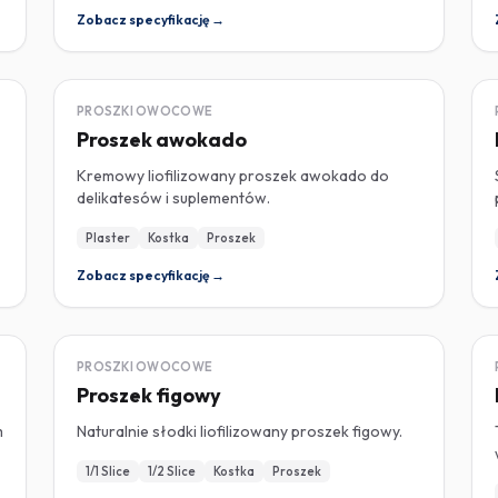
Zobacz specyfikację →
LIOFILIZOWANY
PROSZKI OWOCOWE
Proszek awokado
Kremowy liofilizowany proszek awokado do
delikatesów i suplementów.
Plaster
Kostka
Proszek
Zobacz specyfikację →
LIOFILIZOWANY
PROSZKI OWOCOWE
Proszek figowy
m
Naturalnie słodki liofilizowany proszek figowy.
1/1 Slice
1/2 Slice
Kostka
Proszek