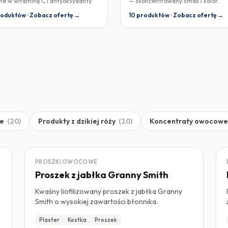
te w witaminę C i antyoksydanty.
— skoncentrowany smak i kolor.
roduktów · Zobacz ofertę →
10 produktów · Zobacz ofertę →
we
(
20
)
Produkty z dzikiej róży
(
10
)
Koncentraty owocowe
LIOFILIZOWANY
PROSZKI OWOCOWE
Proszek z jabłka Granny Smith
Kwaśny liofilizowany proszek z jabłka Granny
Smith o wysokiej zawartości błonnika.
Plaster
Kostka
Proszek