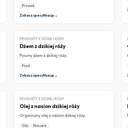
Proszek
Zobacz specyfikację →
DZIKA RÓŻA
PRODUKTY Z DZIKIEJ RÓŻY
Dżem z dzikiej róży
Pyszny dżem z dzikiej róży.
Food
Zobacz specyfikację →
DZIKA RÓŻA
PRODUKTY Z DZIKIEJ RÓŻY
Olej z nasion dzikiej róży
Organiczny olej z nasion dzikiej róży.
Oils
Skincare