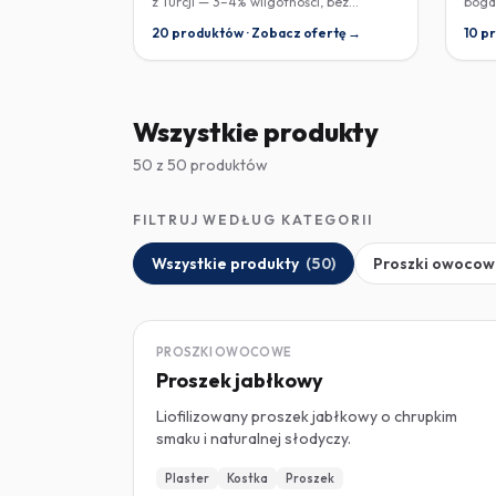
z Turcji — 3–4% wilgotności, bez
boga
konserwantów.
20 produktów · Zobacz ofertę →
10 p
Wszystkie produkty
50 z 50 produktów
FILTRUJ WEDŁUG KATEGORII
Wszystkie produkty
(
50
)
Proszki owoco
LIOFILIZOWANY
PROSZKI OWOCOWE
Proszek jabłkowy
Liofilizowany proszek jabłkowy o chrupkim
smaku i naturalnej słodyczy.
Plaster
Kostka
Proszek