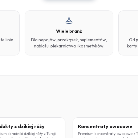
Wiele branż
te linie
Dla napojów, przekąsek, suplementów,
Od p
nabiału, piekarnictwa i kosmetyków.
karty
KA RÓŻA
KONCENTRAT
dukty z dzikiej róży
Koncentraty owocowe
um składniki dzikiej róży z Turcji —
Premium koncentraty owocowe z Tu