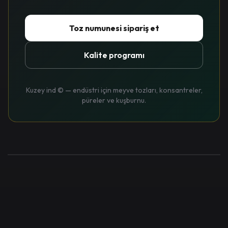
Toz numunesi sipariş et
Kalite programı
Kuzey ind © — endüstri için meyve tozları, konsantreler,
püreler ve kuşburnu.