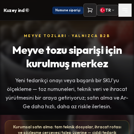
Kuzey ind ©
TR
Numune siparişi
MEYVE TOZLARI · YALNIZCA B2B
Meyve tozu siparişi için
kurulmuş merkez
Yeni tedarikçi onayı veya başarılı bir SKU’yu
ölçekleme — toz numuneleri, teknik veri ve ihracat
yürütmesini bir araya getiriyoruz; satın alma ve Ar-
Ge daha hızlı, daha az riskle ilerlesin.
Kurumsal satın alma: tam teknik dosyalar, ihracat rotası
ve sözleşme çerçevesi talep üzerine — ciddi tedarik