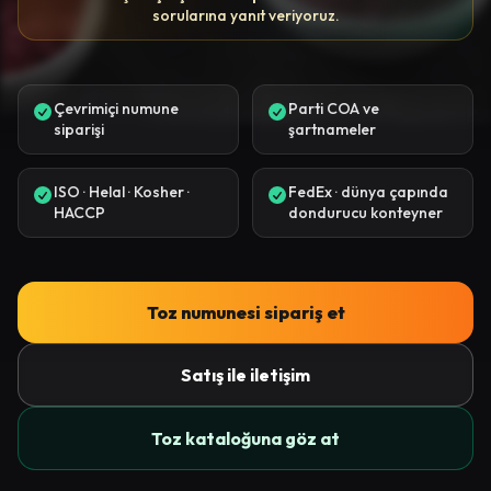
sorularına yanıt veriyoruz.
Çevrimiçi numune
Parti COA ve
siparişi
şartnameler
ISO · Helal · Kosher ·
FedEx · dünya çapında
HACCP
dondurucu konteyner
Toz numunesi sipariş et
Satış ile iletişim
Toz kataloğuna göz at