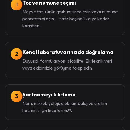
Toz ve numune seçimi
1
Meyve tozu ürün grubunu inceleyin veya numune
penceresini açın — satır başına 1 kg’ye kadar
karıştırın.
Kendi laboratuvarınızda doğrulama
2
Duyusal, formülasyon, stabilite. Ek teknik veri
veya ekibimizle görüşme talep edin.
Şartnameyi kilitleme
3
Nem, mikrobiyoloji, elek, ambalaj ve üretim
hacminiz için Incoterms®.