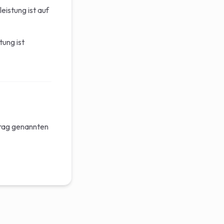
istung ist auf
tung ist
rtrag genannten