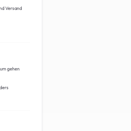
und Versand
ntum gehen
nders