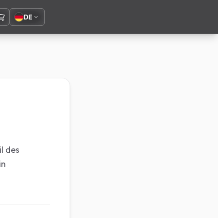
DE
l des
in