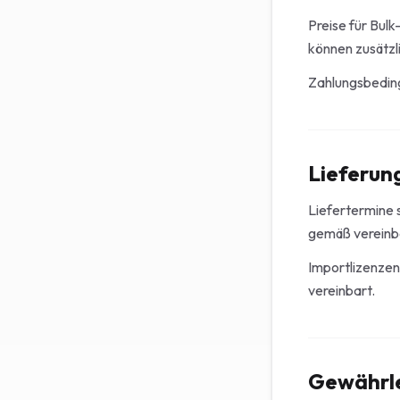
Preise für Bul
können zusätzli
Zahlungsbeding
Lieferun
Liefertermine s
gemäß vereinb
Importlizenzen 
vereinbart.
Gewährle